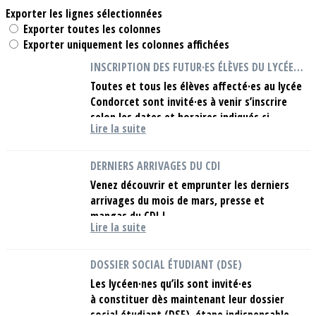
Exporter les lignes sélectionnées
Exporter toutes les colonnes
Exporter uniquement les colonnes affichées
INSCRIPTION DES FUTUR·ES ÉLÈVES DU LYCÉE CONDORCET
Toutes et tous les élèves affecté·es au lycée
Condorcet sont invité·es à venir s’inscrire
selon les dates et horaires indiqués ci-
Lire la suite
dessous, OBLIGATOIREMENT AVEC LEUR...
DERNIERS ARRIVAGES DU CDI
Venez découvrir et emprunter les derniers
arrivages du mois de mars, presse et
mangas du CDI !
Lire la suite
DOSSIER SOCIAL ÉTUDIANT (DSE)
Les lycéen·nes qu’ils sont invité·es
à constituer dès maintenant leur dossier
social étudiant (DSE), étape indispensable