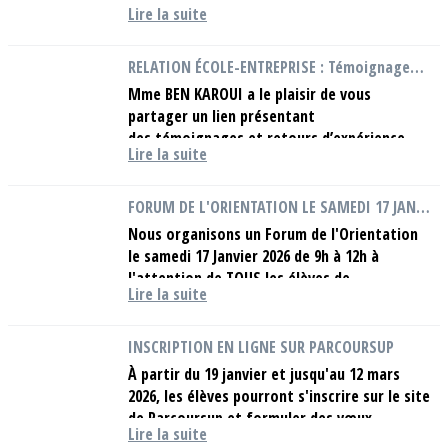
Lire la suite
pour toute demande de bourse sur critères
sociaux et/ou...
RELATION ÉCOLE-ENTREPRISE : Témoignages de nos élèves
Mme BEN KAROUI a le plaisir de vous
partager un lien présentant
des témoignages et retours d’expérience de
Lire la suite
nos élèves du lycée Condorcet, publiés sur le
site de la DSDEN du...
FORUM DE L'ORIENTATION LE SAMEDI 17 JANVIER 2026
Nous organisons un Forum de l'Orientation
le samedi 17 Janvier 2026 de 9h à 12h à
l'attention de TOUS les élèves de
Lire la suite
Terminale.Nous y convions d'anciennes et
d'anciens élèves du...
INSCRIPTION EN LIGNE SUR PARCOURSUP
À partir du 19 janvier et jusqu'au 12 mars
2026, les élèves pourront s'inscrire sur le site
de Parcoursup et formuler des vœux
Lire la suite
d'études supérieures sans obligation de