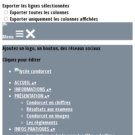
Exporter les lignes sélectionnées
Exporter toutes les colonnes
Exporter uniquement les colonnes affichées
Menu
Ajoutez un logo, un bouton, des réseaux sociaux
Cliquez pour éditer
ACCUEIL
▴
▾
INFORMATIONS
▴
▾
PRÉSENTATION
▴
▾
Condorcet en chiffres
Résultats aux examens
Condorcet en images
Les règlements
INFOS PRATIQUES
▴
▾