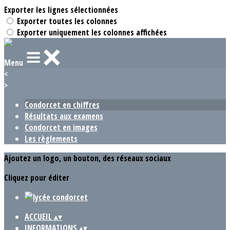
Exporter les lignes sélectionnées
Exporter toutes les colonnes
Exporter uniquement les colonnes affichées
Menu
<
>
Condorcet en chiffres
Résultats aux examens
Condorcet en images
Les règlements
Ajoutez un logo, un bouton, des réseaux sociaux
Cliquez pour éditer
ACCUEIL
▴
▾
INFORMATIONS
▴
▾