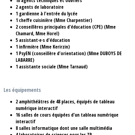
10 agents techniques et ouvriers
2 agents de laboratoire
1 gardienne à l'entrée du lycée
1 cheffe cuisinière (Mme Charpentier)
2
conseillères principales d'éducation (CPE) (Mme
Chamard, Mme Horel)
5 assistant·e·s d'éducation
1 infirmière (Mme Kerirzin)
1 PsyEN (conseillère d'orientation) (Mme
DUBOYS DE
LABARRE)
1 assistante sociale (Mme Tarnaud)
Les équipements
2
amphithéâtres de
48
places, équipés de tableau
numérique interactif
16
salles de cours équipées d'un tableau numérique
interactif
8
salles informatique dont une salle multimédia
4
laboratoires de sciences pour les TP