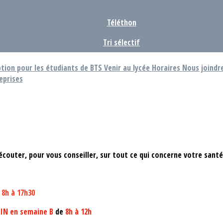
Téléthon
Tri sélectif
ption pour les étudiants de BTS
Venir au lycée
Horaires
Nous joindr
eprises
 écouter, pour vous conseiller, sur tout ce qui concerne votre santé
e
8h à 17h30
IN en semaine B
de
8h à 12h