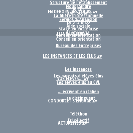
Structure de l'établissement
Nous joindre
le CDI
EN DEHORS DES COURS
▴
▾
La vie scolaire
La filière professionnelle
Service 1/2 pension
Le BTS MCO
Aide sociale
Stage en entreprise
L'infirmerie
LIENS UTILES
▴
▾
Conseil en orientation
Conseil en orientation
Bureau des Entreprises
LES INSTANCES ET LES ÉLUS
▴
▾
Les instances
Les parents d'élèves élus
NOS ÉLÈVES...
▴
▾
Les élèves élus au CVL
... écrivent en italien
... se distinguent
CONDORCET S'ENGAGE
▴
▾
Téléthon
Tri sélectif
ACTUALITÉS
▴
▾