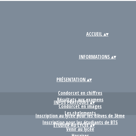
ACCUEIL
▴
▾
INFORMATIONS
▴
▾
PRÉSENTATION
▴
▾
Condorcet en chiffres
Résultats aux examens
INFOS PRATIQUES
▴
▾
Condorcet en images
Les règlements
Inscription au lycée pour les élèves de 3ème
Inscription pour les étudiants de BTS
ÉTUDIER AU LYCÉE
▴
▾
Venir au lycée
Horaires