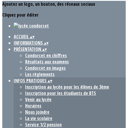
Ajoutez un logo, un bouton, des réseaux sociaux
Cliquez pour éditer
ACCUEIL
▴
▾
INFORMATIONS
▴
▾
PRÉSENTATION
▴
▾
Condorcet en chiffres
Résultats aux examens
Condorcet en images
Les règlements
INFOS PRATIQUES
▴
▾
Inscription au lycée pour les élèves de 3ème
Inscription pour les étudiants de BTS
Venir au lycée
Horaires
Nous joindre
La vie scolaire
Service 1/2 pension