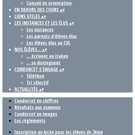
Conseil en orientation
EN DEHORS DES COURS
▴
▾
LIENS UTILES
▴
▾
LES INSTANCES ET LES ÉLUS
▴
▾
Les instances
Les parents d'élèves élus
Les élèves élus au CVL
NOS ÉLÈVES...
▴
▾
... écrivent en italien
... se distinguent
CONDORCET S'ENGAGE
▴
▾
Téléthon
Tri sélectif
ACTUALITÉS
▴
▾
Condorcet en chiffres
Résultats aux examens
Condorcet en images
Les règlements
Inscription au lycée pour les élèves de 3ème