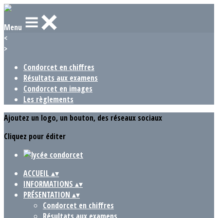
Menu
<
>
Condorcet en chiffres
Résultats aux examens
Condorcet en images
Les règlements
Ajoutez un logo, un bouton, des réseaux sociaux
Cliquez pour éditer
ACCUEIL
▴
▾
INFORMATIONS
▴
▾
PRÉSENTATION
▴
▾
Condorcet en chiffres
Résultats aux examens