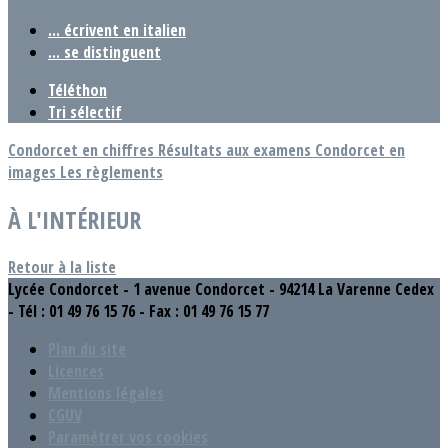
... écrivent en italien
... se distinguent
Téléthon
Tri sélectif
Condorcet en chiffres
Résultats aux examens
Condorcet en
images
Les règlements
À L'INTÉRIEUR
Retour à la liste
Lycée Condorcet - 1 avenue Condorcet - 94214 La Varenne Cedex
- Tél : 01 49 76 15 76 - Fax : 01 49 76 15 77
Plan du site
Licences
Mentions légales
CGUV
Paramétrer vos cookies