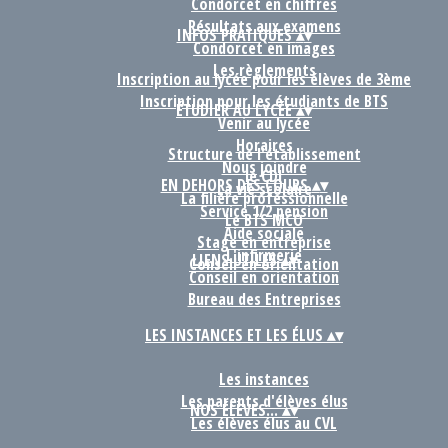
Condorcet en chiffres
Résultats aux examens
INFOS PRATIQUES
▴
▾
Condorcet en images
Les règlements
Inscription au lycée pour les élèves de 3ème
Inscription pour les étudiants de BTS
ÉTUDIER AU LYCÉE
▴
▾
Venir au lycée
Horaires
Structure de l'établissement
Nous joindre
le CDI
EN DEHORS DES COURS
▴
▾
La vie scolaire
La filière professionnelle
Service 1/2 pension
Le BTS MCO
Aide sociale
Stage en entreprise
L'infirmerie
LIENS UTILES
▴
▾
Conseil en orientation
Conseil en orientation
Bureau des Entreprises
LES INSTANCES ET LES ÉLUS
▴
▾
Les instances
Les parents d'élèves élus
NOS ÉLÈVES...
▴
▾
Les élèves élus au CVL