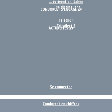
... écrivent en italien
... se distinguent
CONDORCET S'ENGAGE
▴
▾
Téléthon
Tri sélectif
ACTUALITÉS
▴
▾
Se connecter
Condorcet en chiffres