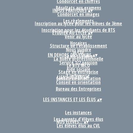
Condorcet en chiffres
Résultats aux examens
INFOS PRATIQUES
▴
▾
Condorcet en images
Les règlements
Inscription au lycée pour les élèves de 3ème
Inscription pour les étudiants de BTS
ÉTUDIER AU LYCÉE
▴
▾
Venir au lycée
Horaires
Structure de l'établissement
Nous joindre
le CDI
EN DEHORS DES COURS
▴
▾
La vie scolaire
La filière professionnelle
Service 1/2 pension
Le BTS MCO
Aide sociale
Stage en entreprise
L'infirmerie
LIENS UTILES
▴
▾
Conseil en orientation
Conseil en orientation
Bureau des Entreprises
LES INSTANCES ET LES ÉLUS
▴
▾
Les instances
Les parents d'élèves élus
NOS ÉLÈVES...
▴
▾
Les élèves élus au CVL