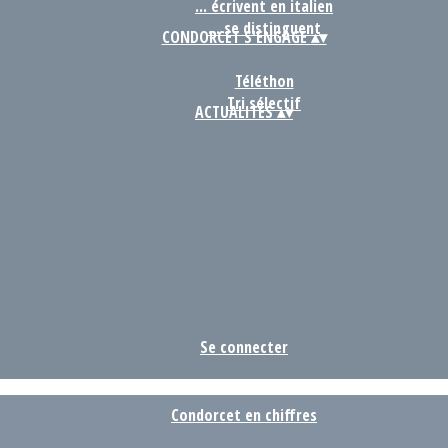
... écrivent en italien
... se distinguent
CONDORCET S'ENGAGE
▴
▾
Téléthon
Tri sélectif
ACTUALITÉS
▴
▾
Se connecter
Condorcet en chiffres