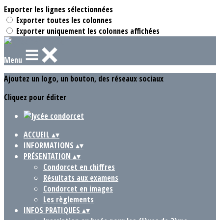
Exporter les lignes sélectionnées
Exporter toutes les colonnes
Exporter uniquement les colonnes affichées
Menu
Ajoutez un logo, un bouton, des réseaux sociaux
Cliquez pour éditer
ACCUEIL
▴
▾
INFORMATIONS
▴
▾
PRÉSENTATION
▴
▾
Condorcet en chiffres
Résultats aux examens
Condorcet en images
Les règlements
INFOS PRATIQUES
▴
▾